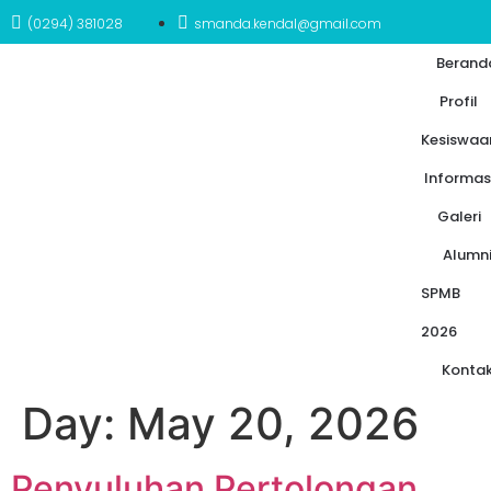
(0294) 381028
smanda.kendal@gmail.com
Berand
Profil
Kesiswaa
Informas
Galeri
Alumn
SPMB
2026
Konta
Day:
May 20, 2026
Penyuluhan Pertolongan