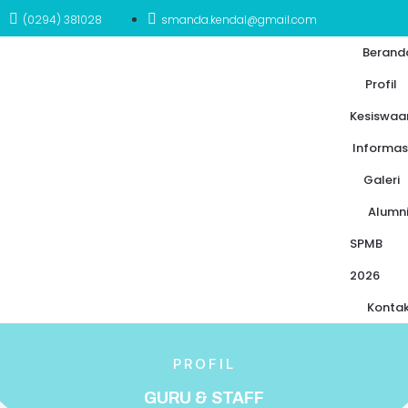
(0294) 381028
smanda.kendal@gmail.com
Berand
Profil
Kesiswaa
Informas
Galeri
Alumn
SPMB
2026
Konta
PROFIL
GURU & STAFF