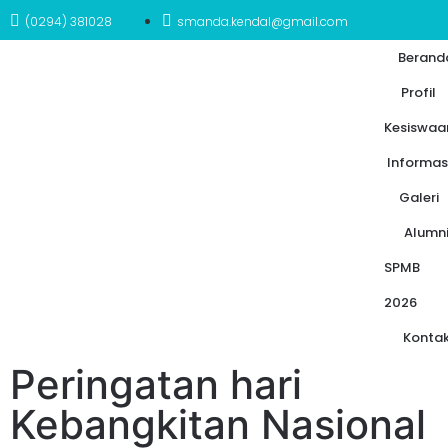
(0294) 381028
smanda.kendal@gmail.com
Berand
Profil
Kesiswaa
Informas
Galeri
Alumn
SPMB
2026
Konta
Peringatan hari
Kebangkitan Nasional