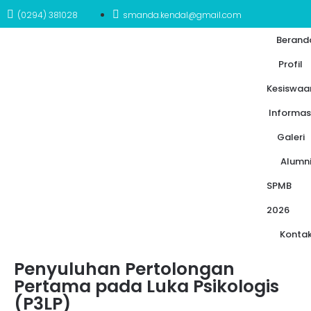
(0294) 381028
smanda.kendal@gmail.com
Berand
Profil
Kesiswaa
Informas
Galeri
Alumn
SPMB
2026
Konta
Penyuluhan Pertolongan
Pertama pada Luka Psikologis
(P3LP)