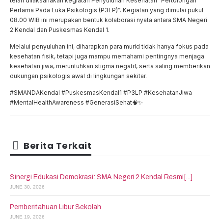
telah dilaksanakan kegiatan Penyuluhan Kesehatan “Pertolongan
Pertama Pada Luka Psikologis (P3LP)”. Kegiatan yang dimulai pukul
08.00 WIB ini merupakan bentuk kolaborasi nyata antara SMA Negeri
2 Kendal dan Puskesmas Kendal 1.
Melalui penyuluhan ini, diharapkan para murid tidak hanya fokus pada
kesehatan fisik, tetapi juga mampu memahami pentingnya menjaga
kesehatan jiwa, meruntuhkan stigma negatif, serta saling memberikan
dukungan psikologis awal di lingkungan sekitar.
#SMANDAKendal #PuskesmasKendal1 #P3LP #KesehatanJiwa
#MentalHealthAwareness #GenerasiSehat🧠✨
Berita Terkait
Sinergi Edukasi Demokrasi: SMA Negeri 2 Kendal Resmi[...]
JUNE 30, 2026
Pemberitahuan Libur Sekolah
JUNE 19, 2026