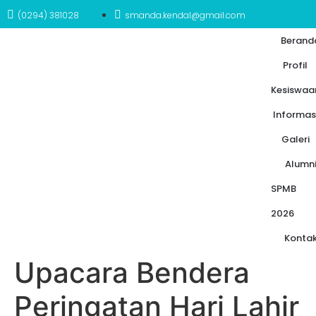
(0294) 381028
smanda.kendal@gmail.com
Berand
Profil
Kesiswaa
Informas
Galeri
Alumn
SPMB
2026
Konta
Upacara Bendera
Peringatan Hari Lahir