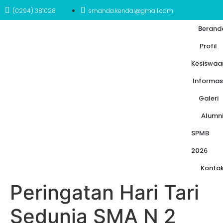
(0294) 381028
smanda.kendal@gmail.com
Berand
Profil
Kesiswaa
Informas
Galeri
Alumn
SPMB
2026
Konta
Peringatan Hari Tari
Sedunia SMA N 2