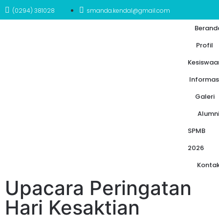
(0294) 381028
smanda.kendal@gmail.com
Berand
Profil
Kesiswaa
Informas
Galeri
Alumn
SPMB
2026
Konta
Upacara Peringatan
Hari Kesaktian