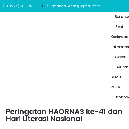
(0294) 381028
smanda.kendal@gmail.com
Berand
Profil
Kesiswaa
Informas
Galeri
Alumn
SPMB
2026
Konta
Peringatan HAORNAS ke-41 dan
Hari Literasi Nasional