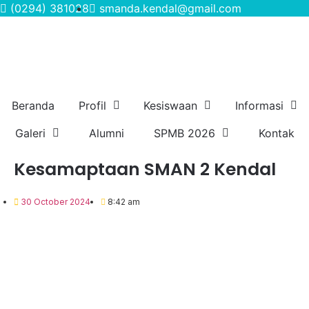
(0294) 381028
smanda.kendal@gmail.com
Beranda
Profil
Kesiswaan
Informasi
Galeri
Alumni
SPMB 2026
Kontak
Kesamaptaan SMAN 2 Kendal
30 October 2024
8:42 am