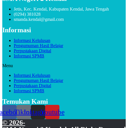
Jetis, Kec. Kendal, Kabupaten Kendal, Jawa Tengah
(0294) 381028
smanda.kendal@gmail.com
Informasi
Informasi Kelulusan
Pengumuman Hasil Belajar
Perpustakaan Digital
Informasi SPMB
Menu
Informasi Kelulusan
Pengumuman Hasil Belajar
Perpustakaan Digital
Informasi SPMB
Temukan Kami
acebook
Tiktok
Instagram
Youtube
© 2026-