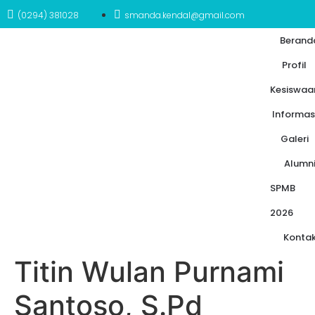
(0294) 381028
smanda.kendal@gmail.com
Berand
Profil
Kesiswaa
Informas
Galeri
Alumn
SPMB
2026
Konta
Titin Wulan Purnami
Santoso, S.Pd