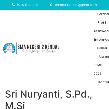
(0294) 381028
smanda.kendal@gmail.com
Berand
Profil
Kesiswaa
Informas
Galeri
Alumn
SPMB
2026
Konta
Sri Nuryanti, S.Pd.,
M.Si