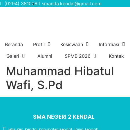
(0294) 381028
smanda.kendal@gmail.com
Beranda
Profil
Kesiswaan
Informasi
Galeri
Alumni
SPMB 2026
Kontak
Muhammad Hibatul
Wafi, S.Pd
SMA NEGERI 2 KENDAL
Jetis, Kec. Kendal, Kabupaten Kendal, Jawa Tengah