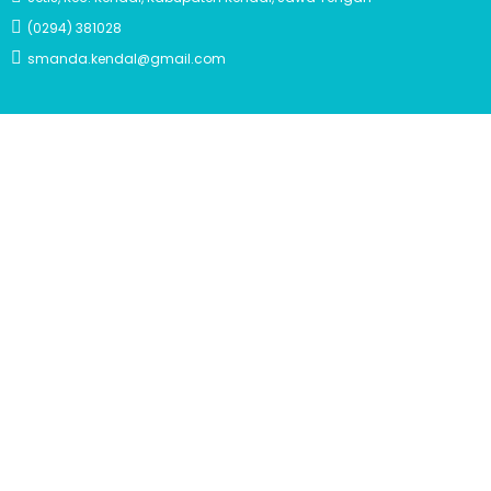
(0294) 381028
smanda.kendal@gmail.com