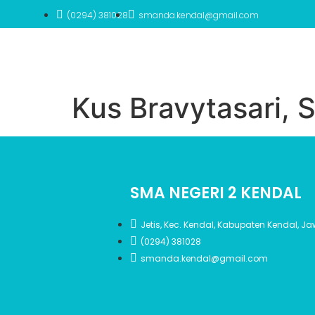
(0294) 381028
smanda.kendal@gmail.com
Kus Bravytasari, S
SMA NEGERI 2 KENDAL
Jetis, Kec. Kendal, Kabupaten Kendal, 
(0294) 381028
smanda.kendal@gmail.com