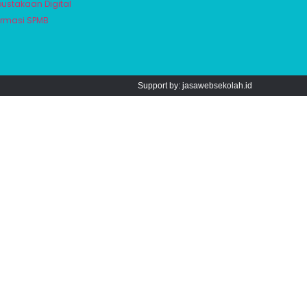
pustakaan Digital
ormasi SPMB
Support by: jasawebsekolah.id