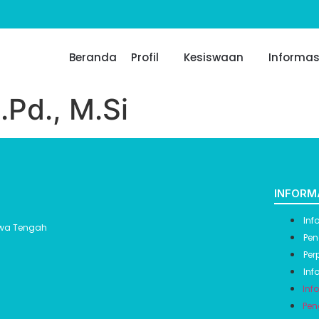
Beranda
Profil
Kesiswaan
Informas
.Pd., M.Si
INFORM
Inf
Jawa Tengah
Pen
Per
Inf
Inf
Pen