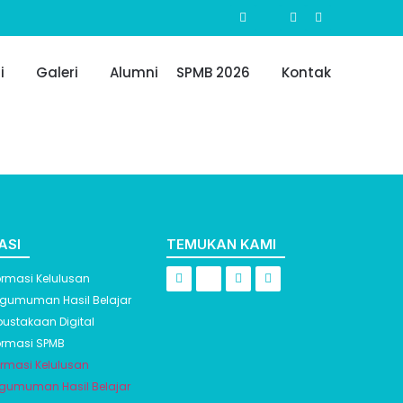
i
Galeri
Alumni
SPMB 2026
Kontak
ASI
TEMUKAN KAMI
ormasi Kelulusan
gumuman Hasil Belajar
pustakaan Digital
ormasi SPMB
ormasi Kelulusan
gumuman Hasil Belajar