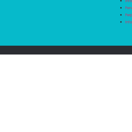
Inf
Pen
Per
Inf