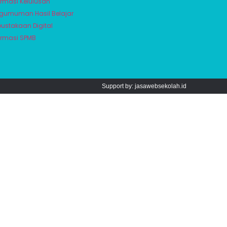
ormasi Kelulusan
gumuman Hasil Belajar
pustakaan Digital
ormasi SPMB
Support by: jasawebsekolah.id