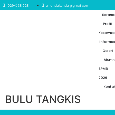
(0294) 381028
smanda.kendal@gmail.com
Berand
Profil
Kesiswaa
Informas
Galeri
Alumn
SPMB
2026
Konta
BULU TANGKIS