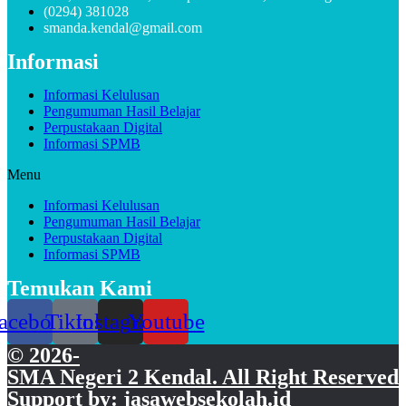
(0294) 381028
smanda.kendal@gmail.com
Informasi
Informasi Kelulusan
Pengumuman Hasil Belajar
Perpustakaan Digital
Informasi SPMB
Menu
Informasi Kelulusan
Pengumuman Hasil Belajar
Perpustakaan Digital
Informasi SPMB
Temukan Kami
acebook
Tiktok
Instagram
Youtube
© 2026-
SMA Negeri 2 Kendal. All Right Reserved
Support by: jasawebsekolah.id