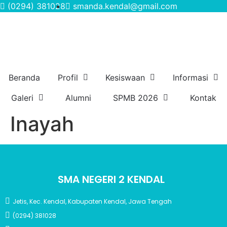
(0294) 381028
smanda.kendal@gmail.com
Beranda
Profil
Kesiswaan
Informasi
Galeri
Alumni
SPMB 2026
Kontak
Inayah
SMA NEGERI 2 KENDAL
Jetis, Kec. Kendal, Kabupaten Kendal, Jawa Tengah
(0294) 381028