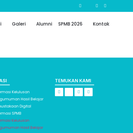
i
Galeri
Alumni
SPMB 2026
Kontak
ASI
TEMUKAN KAMI
ormasi Kelulusan
gumuman Hasil Belajar
pustakaan Digital
ormasi SPMB
ormasi Kelulusan
gumuman Hasil Belajar