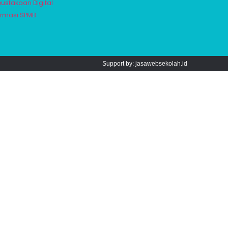
pustakaan Digital
ormasi SPMB
Support by: jasawebsekolah.id