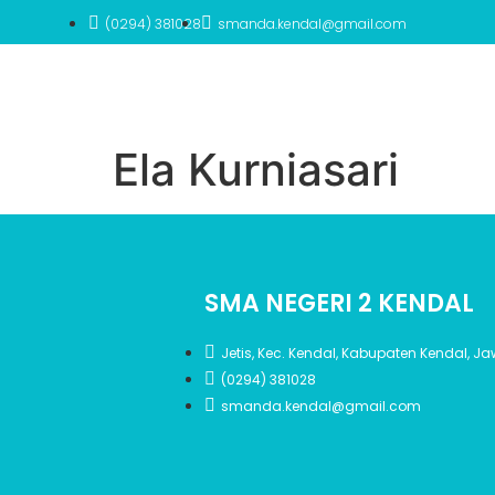
(0294) 381028
smanda.kendal@gmail.com
Ela Kurniasari
SMA NEGERI 2 KENDAL
Jetis, Kec. Kendal, Kabupaten Kendal, 
(0294) 381028
smanda.kendal@gmail.com