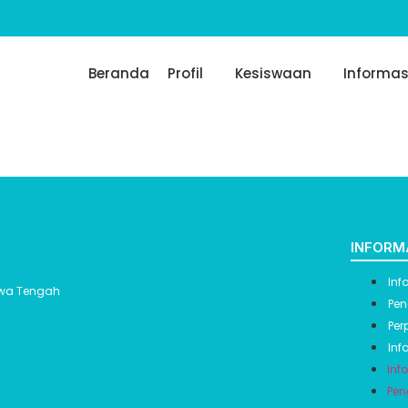
Beranda
Profil
Kesiswaan
Informas
INFORM
Inf
Jawa Tengah
Pen
Per
Inf
Inf
Pen