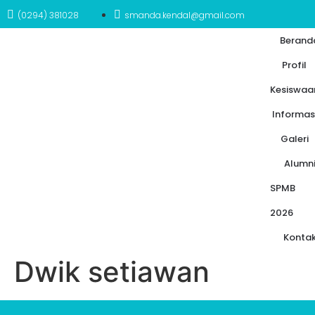
(0294) 381028
smanda.kendal@gmail.com
Berand
Profil
Kesiswaa
Informas
Galeri
Alumn
SPMB
2026
Konta
Dwik setiawan