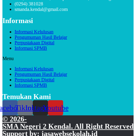
(0294) 381028
smanda.kendal@gmail.com
Informasi
Informasi Kelulusan
Pengumuman Hasil Belajar
Perpustakaan Digital
Informasi SPMB
Menu
Informasi Kelulusan
Pengumuman Hasil Belajar
Perpustakaan Digital
Informasi SPMB
Temukan Kami
acebook
Tiktok
Instagram
Youtube
© 2026-
SMA Negeri 2 Kendal. All Right Reserved
Support by: jasawebsekolah.id