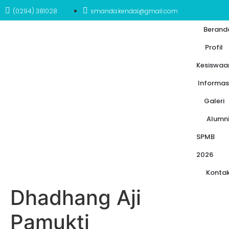
(0294) 381028
smanda.kendal@gmail.com
Berand
Profil
Kesiswaa
Informas
Galeri
Alumn
SPMB
2026
Konta
Dhadhang Aji
Pamukti