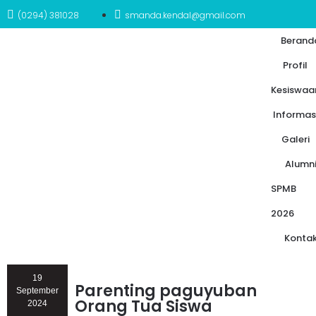
(0294) 381028
smanda.kendal@gmail.com
Berand
Profil
Kesiswaa
Informas
Galeri
Alumn
SPMB
2026
Konta
19
Parenting paguyuban
September
Orang Tua Siswa
2024