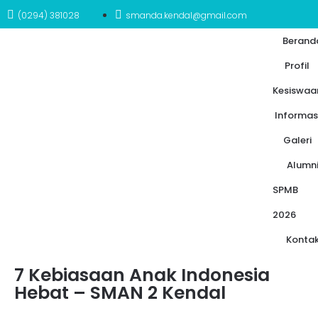
(0294) 381028
smanda.kendal@gmail.com
Berand
Profil
Kesiswaa
Informas
Galeri
Alumn
SPMB
2026
Konta
7 Kebiasaan Anak Indonesia
Hebat – SMAN 2 Kendal