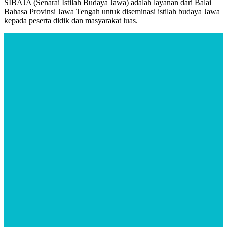
SIBAJA (Senarai Istilah Budaya Jawa) adalah layanan dari Balai
Bahasa Provinsi Jawa Tengah untuk diseminasi istilah budaya Jawa
kepada peserta didik dan masyarakat luas.