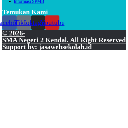
Informasi SPMB
Temukan Kami
acebook
Tiktok
Instagram
Youtube
© 2026-
SMA Negeri 2 Kendal. All Right Reserved
Support by: jasawebsekolah.id