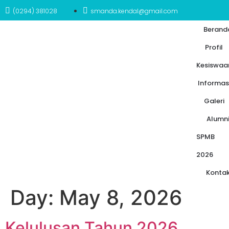
(0294) 381028
smanda.kendal@gmail.com
Berand
Profil
Kesiswaa
Informas
Galeri
Alumn
SPMB
2026
Konta
Day:
May 8, 2026
Kelulusan Tahun 2026