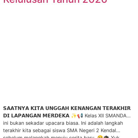
𝗦𝗔𝗔𝗧𝗡𝗬𝗔 𝗞𝗜𝗧𝗔 𝗨𝗡𝗚𝗚𝗔𝗛 𝗞𝗘𝗡𝗔𝗡𝗚𝗔𝗡 𝗧𝗘𝗥𝗔𝗞𝗛𝗜𝗥
𝗗𝗜 𝗟𝗔𝗣𝗔𝗡𝗚𝗔𝗡 𝗠𝗘𝗥𝗗𝗘𝗞𝗔 ✨📢 Kelas XII SMANDA…
ini bukan sekadar upacara biasa. Ini adalah langkah
terakhir kita sebagai siswa SMA Negeri 2 Kendal…
sebelum melangkah menuju cerita baru. 🥹🎓 Yuk