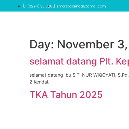
(0294) 381028
smanda.kendal@gmail.com
Day:
November 3,
selamat datang Plt. K
selamat datang ibu SITI NUR WIQOYATI, S.Pd
2 Kendal.
TKA Tahun 2025