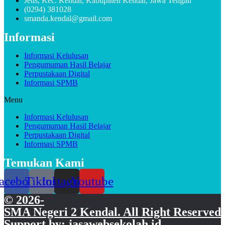
Jetis, Kec. Kendal, Kabupaten Kendal, Jawa Tengah
(0294) 381028
smanda.kendal@gmail.com
Informasi
Informasi Kelulusan
Pengumuman Hasil Belajar
Perpustakaan Digital
Informasi SPMB
Menu
Informasi Kelulusan
Pengumuman Hasil Belajar
Perpustakaan Digital
Informasi SPMB
Temukan Kami
acebook
Tiktok
Instagram
Youtube
© 2026-
SMA Negeri 2 Kendal. All Right Reserved
Support by: jasawebsekolah.id